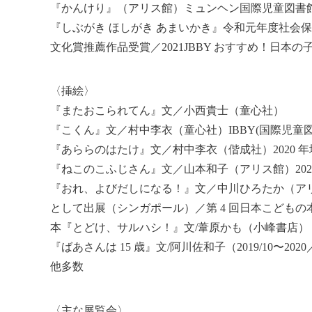
『かんけり』（アリス館）ミュンヘン国際児童図書
『しぶがき ほしがき あまいかき』令和元年度社会保
文化賞推薦作品受賞／2021JBBY おすすめ！日本の
〈挿絵〉
『またおこられてん』文／小西貴士（童心社）
『こくん』文／村中李衣（童心社）IBBY(国際児童図書
『あららのはたけ』文／村中李衣（偕成社）2020 年
『ねこのこふじさん』文／山本和子（アリス館）2020
『おれ、よびだしになる！』文／中川ひろたか（アリス館
として出展（シンガポール）／第 4 回日本こどもの本
本『とどけ、サルハシ！』文/葦原かも（小峰書店）
『ばあさんは 15 歳』文/阿川佐和子（2019/10〜20
他多数
〈主な展覧会〉