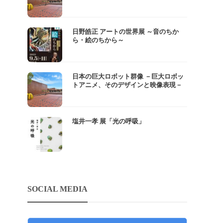
日野皓正 アートの世界展 ～音のちか
ら・絵のちから～
日本の巨大ロボット群像 －巨大ロボッ
トアニメ、そのデザインと映像表現－
塩井一孝 展「光の呼吸」
SOCIAL MEDIA