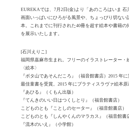
EUREKAでは、7月2日(金)より「あのころはいま
画面いっぱいにひろがる風景や、ちょっぴり切ない
本。これまでに刊行された40冊を超す絵本や書籍
を展示いたします。
[石川えりこ]
福岡県嘉麻市生まれ。フリーのイラストレーター・
〈絵本〉
『ボタ山であそんだころ』（福音館書店）2015 年に第 4
最佳童書を受賞。2015 年にブラティスラヴァ絵本
『あひる』（くもん出版）
『てんきのいい日はつくしとり』（福音館書店）
こどものとも『ことしのセーター』（福音館書店）
こどものとも『しんやくんのマラカス』（福音館書
『流木のいえ』（小学館）