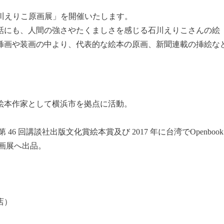
 石川えりこ原画展」を開催いたします。
話にも、人間の強さやたくましさを感じる石川えりこさんの絵
の挿画や装画の中より、代表的な絵本の原画、新聞連載の挿絵な
絵本作家として横浜市を拠点に活動。
6 回講談社出版文化賞絵本賞及び 2017 年に台湾でOpenbook
原画展へ出品。
店）