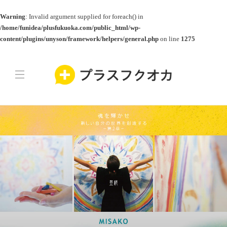
Warning
: Invalid argument supplied for foreach() in
/home/funidea/plusfukuoka.com/public_html/wp-
content/plugins/unyson/framework/helpers/general.php
on line
1275