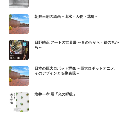
朝鮮王朝の絵画－山水・人物・花鳥－
日野皓正 アートの世界展 ～音のちから・絵のちか
ら～
日本の巨大ロボット群像 －巨大ロボットアニメ、
そのデザインと映像表現－
塩井一孝 展「光の呼吸」