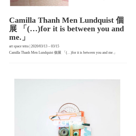
Camilla Thanh Men Lundquist 個
展 「(…)for it is between you and
me.」
art space tetra | 2020/03/13 – 03/15
Camilla Thanh Men Lundquist 個展 「(…)for it is between you and me.」