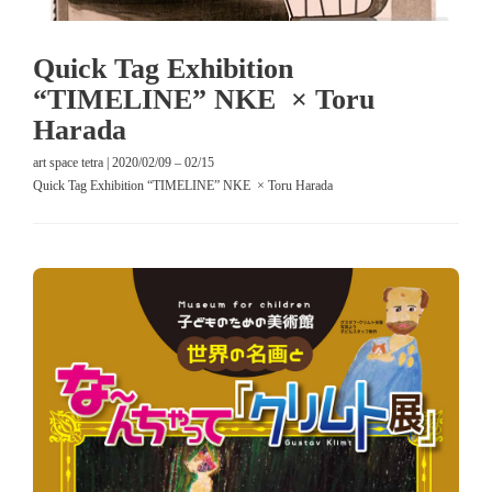
Quick Tag Exhibition
“TIMELINE” NKE × Toru
Harada
art space tetra | 2020/02/09 – 02/15
Quick Tag Exhibition “TIMELINE” NKE × Toru Harada