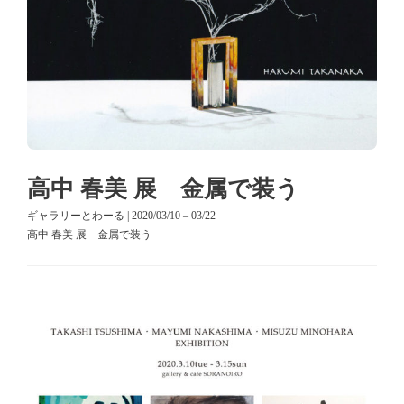
高中 春美 展 金属で装う
ギャラリーとわーる | 2020/03/10 – 03/22
高中 春美 展 金属で装う