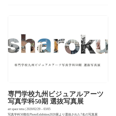
専門学校九州ビジュアルアーツ
写真学科50期 選抜写真展
art space tetra | 2020/02/29 – 03/05
写真学科50期生PhotoExhibition2020展より選抜された7名の写真展