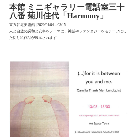
本館 ミニギャラリー電話室三十
八番 菊川佳代「Harmony」
直方谷尾美術館 | 2020/01/04 – 03/15
人と自然の調和と安寧をテーマに、神話やファンタジーをモチーフにし
た切り絵作品が展示されます