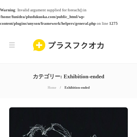
Warning
: Invalid argument supplied for foreach() in
/home/funidea/plusfukuoka.com/public_html/wp-
content/plugins/unyson/framework/helpers/general.php
on line
1275
カテゴリー:
Exhibition-ended
Home
Exhibition-ended