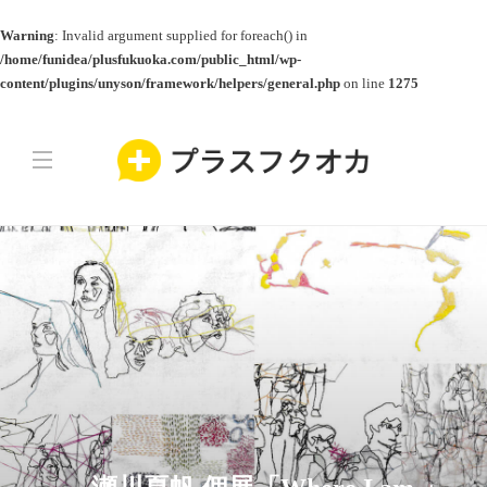
Warning
: Invalid argument supplied for foreach() in
/home/funidea/plusfukuoka.com/public_html/wp-
content/plugins/unyson/framework/helpers/general.php
on line
1275