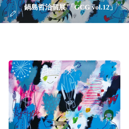
鍋島哲治個展 「GCG vol.12」