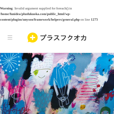
Warning
: Invalid argument supplied for foreach() in
/home/funidea/plusfukuoka.com/public_html/wp-
content/plugins/unyson/framework/helpers/general.php
on line
1275