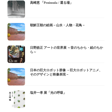
高崎恵 「Peninsula / 還る場」
朝鮮王朝の絵画－山水・人物・花鳥－
日野皓正 アートの世界展 ～音のちから・絵のちか
ら～
日本の巨大ロボット群像 －巨大ロボットアニメ、
そのデザインと映像表現－
塩井一孝 展「光の呼吸」