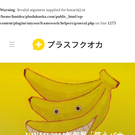
Warning
: Invalid argument supplied for foreach() in
/home/funidea/plusfukuoka.com/public_html/wp-
content/plugins/unyson/framework/helpers/general.php
on line
1275