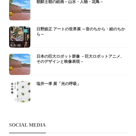
朝鮮王朝の絵画－山水・人物・花鳥－
日野皓正 アートの世界展 ～音のちから・絵のちか
ら～
日本の巨大ロボット群像 －巨大ロボットアニメ、
そのデザインと映像表現－
塩井一孝 展「光の呼吸」
SOCIAL MEDIA