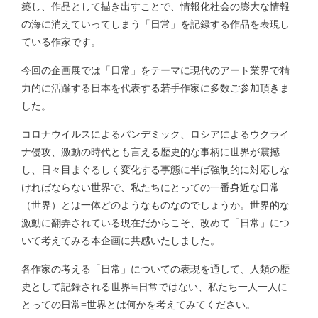
築し、作品として描き出すことで、情報化社会の膨大な情報
の海に消えていってしまう「日常」を記録する作品を表現し
ている作家です。
今回の企画展では「日常」をテーマに現代のアート業界で精
力的に活躍する日本を代表する若手作家に多数ご参加頂きま
した。
コロナウイルスによるパンデミック、ロシアによるウクライ
ナ侵攻、激動の時代とも言える歴史的な事柄に世界が震撼
し、日々目まぐるしく変化する事態に半ば強制的に対応しな
ければならない世界で、私たちにとっての一番身近な日常
（世界）とは一体どのようなものなのでしょうか。世界的な
激動に翻弄されている現在だからこそ、改めて「日常」につ
いて考えてみる本企画に共感いたしました。
各作家の考える「日常」についての表現を通して、人類の歴
史として記録される世界≒日常ではない、私たち一人一人に
とっての日常=世界とは何かを考えてみてください。