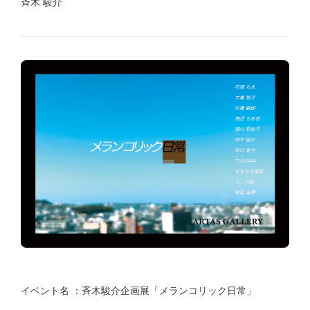
斉木 駿介
イベント名 ：斉木駿介企画展「メランコリック日常」