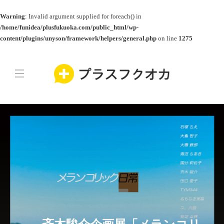
Warning
: Invalid argument supplied for foreach() in
/home/funidea/plusfukuoka.com/public_html/wp-
content/plugins/unyson/framework/helpers/general.php
on line
1275