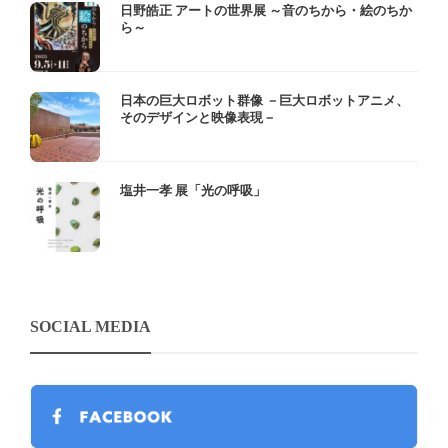
日野皓正 アートの世界展 ～音のちから・絵のちか
ら～
日本の巨大ロボット群像 －巨大ロボットアニメ、
そのデザインと映像表現－
塩井一孝 展「光の呼吸」
SOCIAL MEDIA