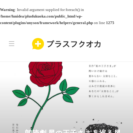
Warning
: Invalid argument supplied for foreach() in
/home/funidea/plusfukuoka.com/public_html/wp-
content/plugins/unyson/framework/helpers/general.php
on line
1275