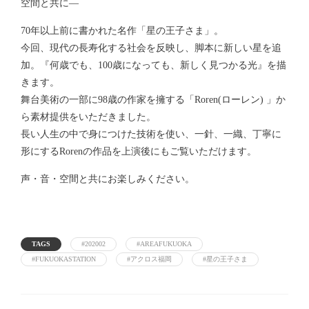
空間と共に―
70年以上前に書かれた名作「星の王子さま」。
今回、現代の長寿化する社会を反映し、脚本に新しい星を追
加。『何歳でも、100歳になっても、新しく見つかる光』を描
きます。
舞台美術の一部に98歳の作家を擁する「Roren(ローレン) 」か
ら素材提供をいただきました。
長い人生の中で身につけた技術を使い、一針、一織、丁寧に
形にするRorenの作品を上演後にもご覧いただけます。
声・音・空間と共にお楽しみください。
TAGS
#202002
#AREAFUKUOKA
#FUKUOKASTATION
#アクロス福岡
#星の王子さま