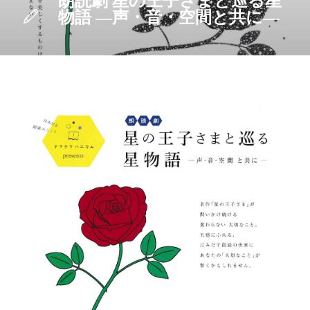
朗読劇 星の王子さまと巡る星
物語 ―声・音・空間と共に―