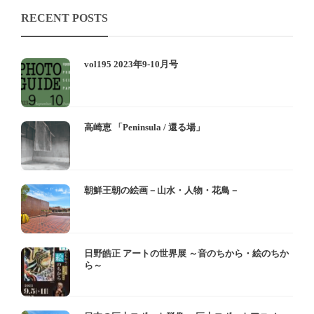
RECENT POSTS
vol195 2023年9-10月号
高崎恵 「Peninsula / 還る場」
朝鮮王朝の絵画－山水・人物・花鳥－
日野皓正 アートの世界展 ～音のちから・絵のちか
ら～